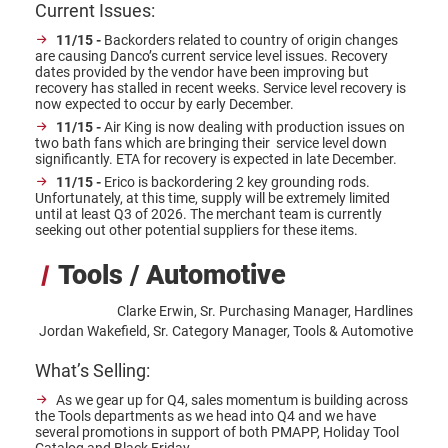
Current Issues:
11/15 -
Backorders related to country of origin changes
are causing Danco’s current service level issues. Recovery
dates provided by the vendor have been improving but
recovery has stalled in recent weeks. Service level recovery is
now expected to occur by early December.
11/15 -
Air King is now dealing with production issues on
two bath fans which are bringing their service level down
significantly. ETA for recovery is expected in late December.
11/15 -
Erico is backordering 2 key grounding rods.
Unfortunately, at this time, supply will be extremely limited
until at least Q3 of 2026. The merchant team is currently
seeking out other potential suppliers for these items.
Tools / Automotive
Clarke Erwin, Sr. Purchasing Manager, Hardlines
Jordan Wakefield, Sr. Category Manager, Tools & Automotive
What’s Selling:
As we gear up for Q4, sales momentum is building across
the Tools departments as we head into Q4 and we have
several promotions in support of both PMAPP, Holiday Tool
Catalog and Black Friday.