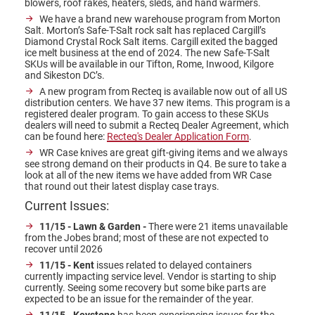
blowers, roof rakes, heaters, sleds, and hand warmers.
We have a brand new warehouse program from Morton
Salt. Morton’s Safe-T-Salt rock salt has replaced Cargill’s
Diamond Crystal Rock Salt items. Cargill exited the bagged
ice melt business at the end of 2024. The new Safe-T-Salt
SKUs will be available in our Tifton, Rome, Inwood, Kilgore
and Sikeston DC’s.
A new program from Recteq is available now out of all US
distribution centers. We have 37 new items. This program is a
registered dealer program. To gain access to these SKUs
dealers will need to submit a Recteq Dealer Agreement, which
can be found here:
Recteq's Dealer Application Form
.
WR Case knives are great gift-giving items and we always
see strong demand on their products in Q4. Be sure to take a
look at all of the new items we have added from WR Case
that round out their latest display case trays.
Current Issues:
11/15 - Lawn & Garden -
There were 21 items unavailable
from the Jobes brand; most of these are not expected to
recover until 2026
11/15 - Kent
issues related to delayed containers
currently impacting service level. Vendor is starting to ship
currently. Seeing some recovery but some bike parts are
expected to be an issue for the remainder of the year.
11/15 - Keystone
has been experiencing issues for the