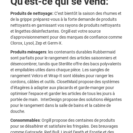
Qu'est-ce qui se vend:
Produits de nettoyage:
C’est bientôt la saison des rhumes et
de la grippe: préparez-vous à la forte demande de produits
nettoyants en garnissant vos rayons de produits nettoyants
et lingettes désinfectantes. Orgill est votre source
d'approvisionnement pour des marques de confiance comme
Clorox, Lysol, Zep et Germ-X.
Produits ménagers
: les contenants durables Rubbermaid
sont parfaits pour le rangement des articles saisonniers et
désencombrer, tandis que Sterilite offre des bacs polyvalents
et empilables utiles dans chaque pièce. Les sangles de
rangement Velcro et Wrap-It sont idéales pour ranger les
cordons, câbles et outils. ClosetMaid propose des systèmes
d’étagères à adapter aux placards et garde-manger pour
optimiser l’espace et garder les articles de tous les jours à
portée de main.
InterDesign propose des solutions élégantes
pour le rangement dans la salle de bains et la cabine de
douche.
Consommables
: Orgill propose des centaines de produits
pour se désaltérer et satisfaire les fringales. Des breuvages
comme Gatorade, Red Bull, Liquid Death et Frostie et des