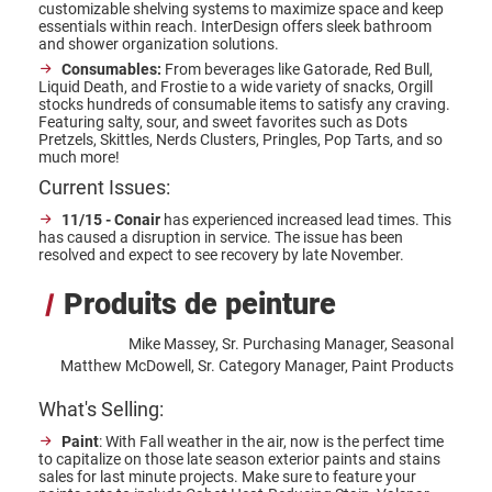
customizable shelving systems to maximize space and keep
essentials within reach. InterDesign offers sleek bathroom
and shower organization solutions.
Consumables:
From beverages like Gatorade, Red Bull,
Liquid Death, and Frostie to a wide variety of snacks, Orgill
stocks hundreds of consumable items to satisfy any craving.
Featuring salty, sour, and sweet favorites such as Dots
Pretzels, Skittles, Nerds Clusters, Pringles, Pop Tarts, and so
much more!
Current Issues:
11/15 - Conair
has experienced increased lead times. This
has caused a disruption in service. The issue has been
resolved and expect to see recovery by late November.
Produits de peinture
Mike Massey, Sr. Purchasing Manager, Seasonal
Matthew McDowell, Sr. Category Manager, Paint Products
What's Selling:
Paint
: With Fall weather in the air, now is the perfect time
to capitalize on those late season exterior paints and stains
sales for last minute projects. Make sure to feature your