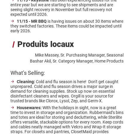
entire year but we are starting to see shipments and are
seeing slight recovery in November but full recovery not
expected until 2026.
11/15 - MR BBQ
is having issues on about 30 items where
they switched factories. These items could be impacted until
early 2026.
Produits locaux
Mike Massey, Sr. Purchasing Manager, Seasonal
Bashar Akil, Sr. Category Manager, Home Products
What’s Selling:
Cleaning:
Cold and flu season is here! Don't get caught
unprepared. Cold and flu season drives a major surge in
demand for cleaning supplies. Stock up now on essential
disinfectant cleaners and wipes. Orgill is your source for
trusted brands like Clorox, Lysol, Zep, and Germ-X.
Housewares:
With the holidays in sight, now is a great
time to invest in storage and organization. Rubbermaid’s bins
and totes are ideal for storing and decluttering, while Sterilite
offers versatile, stackable options for every room. Keep cords
and cables neatly managed with Velcro and Wrap-It storage
straps. For closets and pantries, ClosetMaid provides