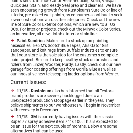
paints sets to include Cabot Heat-Reducing Stain, Valspar
Quick Seal Stain, and Ready Seal prep and cleaners. We have
seen encouraging growth from Rustoleum’s Sure Color line of
interior, pre-mixed wall paints, as consumers continue to seek
lower cost options across the categories. Check out the new
line of Sure Color Exterior options, which are new to all US
DCs. For interior projects, check out the Minwax Color Series,
an innovative, all-new, tintable interior stain line.
Paint Sundries
: Make sure to stock up on painting
necessities like 3M’s ScotchBlue Tapes, Ali’s Gator Grit
sandpaper, and knit rags from Buffalo Industries to ensure
that your store is the sole stop for the customer’s complete
paint project. Be sure to keep healthy stock on brushes and
rollers from Linzer, Wooster, Purdy. Lastly, check out our new
garage floor coating offerings from Gorilla Glue as well as
our innovative new telescoping ladder options from Werner.
Current Issues:
11/15 - Rustoleum
also has informed that all Testors
brand products are severely backlogged due to an
unexpected production stoppage earlier in the year. They
believe shipments to our warehouses will begin in November
with recovery in December
11/15 - 3M
is currently having issues with the classic
Super 77 spray adhesive item 7416100. This is expected to
be an issue for the next couple of months. Below are some
alternatives that can be used.