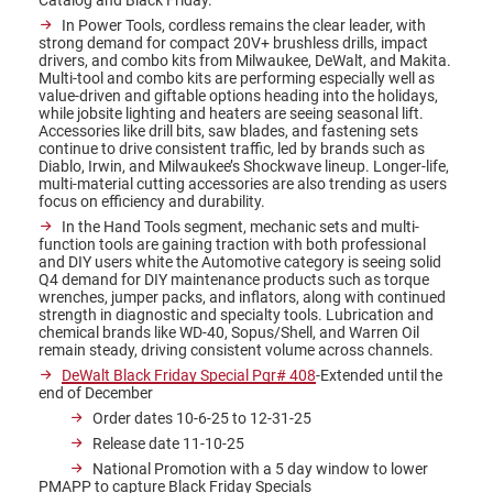
In Power Tools, cordless remains the clear leader, with
strong demand for compact 20V+ brushless drills, impact
drivers, and combo kits from Milwaukee, DeWalt, and Makita.
Multi-tool and combo kits are performing especially well as
value-driven and giftable options heading into the holidays,
while jobsite lighting and heaters are seeing seasonal lift.
Accessories like drill bits, saw blades, and fastening sets
continue to drive consistent traffic, led by brands such as
Diablo, Irwin, and Milwaukee’s Shockwave lineup. Longer-life,
multi-material cutting accessories are also trending as users
focus on efficiency and durability.
In the Hand Tools segment, mechanic sets and multi-
function tools are gaining traction with both professional
and DIY users white the Automotive category is seeing solid
Q4 demand for DIY maintenance products such as torque
wrenches, jumper packs, and inflators, along with continued
strength in diagnostic and specialty tools. Lubrication and
chemical brands like WD-40, Sopus/Shell, and Warren Oil
remain steady, driving consistent volume across channels.
DeWalt Black Friday Special Pgr# 408
-Extended until the
end of December
Order dates 10-6-25 to 12-31-25
Release date 11-10-25
National Promotion with a 5 day window to lower
PMAPP to capture Black Friday Specials